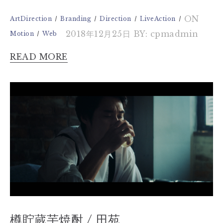
ON
ArtDirection
Branding
Direction
LiveAction
2018年12月25日
BY: cpmadmin
Motion
Web
READ MORE
樽貯蔵芋焼酎 / 田苑