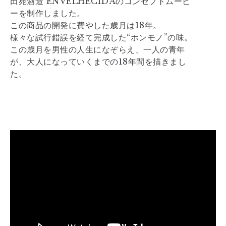
田苑酒造 ENVELHECIDAのコンセプトムービ
ーを制作しました。
この商品の開発に費やした歳月は18年。
様々な試行錯誤を経て完成した“ホンモノ”の味。
この歳月を男性の人生になぞらえ、一人の青年
が、大人になっていくまでの18年間を描きまし
た。