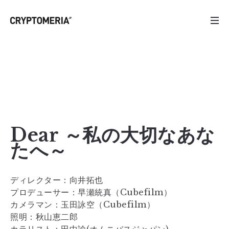
Dear ～私の大切なあな
たへ～
ディレクター：向井拓也
プロデューサー：早瀬統真（Cubefilm）
カメラマン：玉田詠空（Cubefilm）
照明：秋山恵二郎